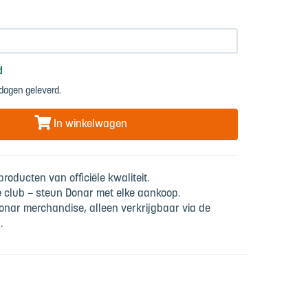
d
dagen geleverd.
In winkelwagen
roducten van officiële kwaliteit.
e club – steun Donar met elke aankoop.
onar merchandise, alleen verkrijgbaar via de
.