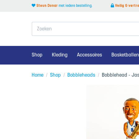
Steun Donar
met iedere bestelling.
Veilig & vert
Zoeken
Terug naar menu
Shop
Kleding
Accessoires
Basketballen
Teamkleding
Home
/
Shop
/
Bobbleheads
/
Bobblehead - Ja
alles van Kleding