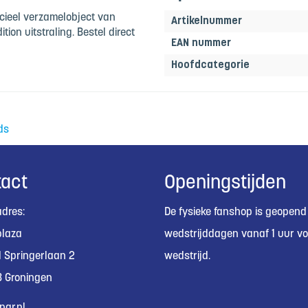
cieel verzamelobject van
Artikelnummer
tion uitstraling. Bestel direct
EAN nummer
Hoofdcategorie
ds
act
Openingstijden
dres:
De fysieke fanshop is geopend
plaza
wedstrijddagen vanaf 1 uur vo
 Springerlaan 2
wedstrijd.
 Groningen
nar.nl