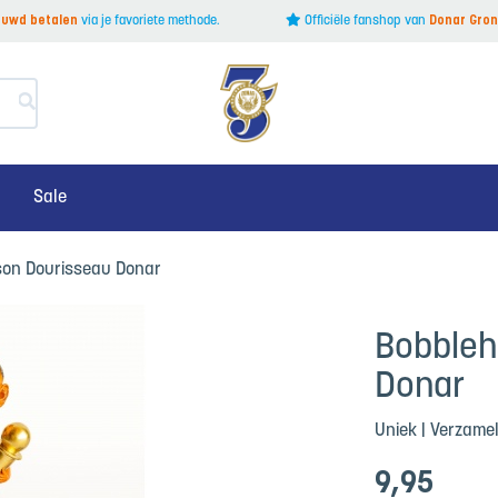
rouwd betalen
via je favoriete methode.
Officiële fanshop van
Donar Gron
Sale
son Dourisseau Donar
Bobbleh
Donar
Uniek | Verzamel
9
,95