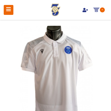
Toggle navigation
-
Terug naar menu
Teamkleding
alles van Kleding