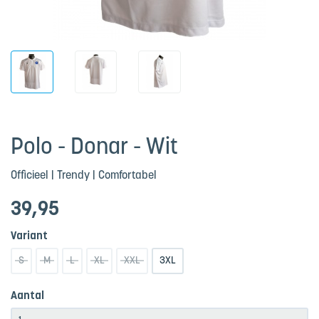
Polo - Donar - Wit
Officieel | Trendy | Comfortabel
39
,95
Variant
S
M
L
XL
XXL
3XL
Aantal