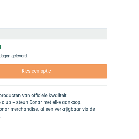
d
dagen geleverd.
Kies een optie
roducten van officiële kwaliteit.
e club – steun Donar met elke aankoop.
onar merchandise, alleen verkrijgbaar via de
.