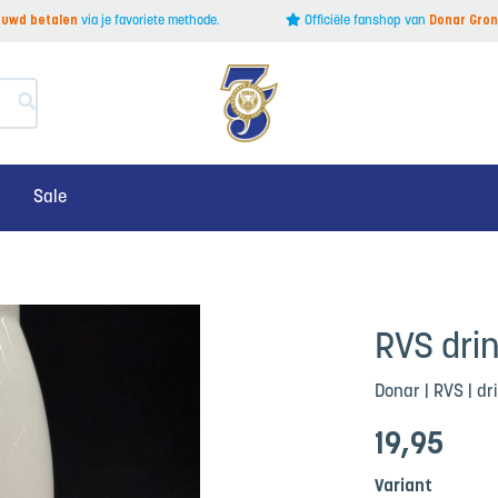
rouwd betalen
via je favoriete methode.
Officiële fanshop van
Donar Gron
Sale
RVS drin
Donar | RVS | drin
19
,95
Variant