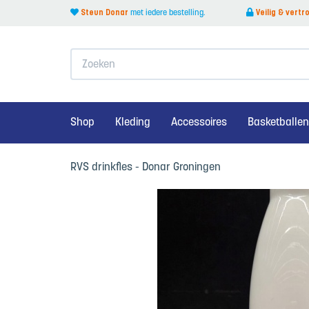
Steun Donar
met iedere bestelling.
Veilig & vert
Zoeken
Terug naar menu
Shop
Kleding
Accessoires
Basketballen
Teamkleding
RVS drinkfles - Donar Groningen
alles van Kleding